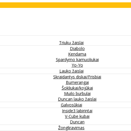
Triukų žaislai
Diabolo
Kendama
Spardymo kamuoliukai
Yo-Yo
Lauko žaislai
Skraidantys diskai/Frisbiai
Bumerangai
Šokliukai/kojūkai
Muilo burbulai
Duncan lauko žaislai
Galvosūkiai
Inside3 labirintai
V-Cube kubai
Duncan
Žongliravimas