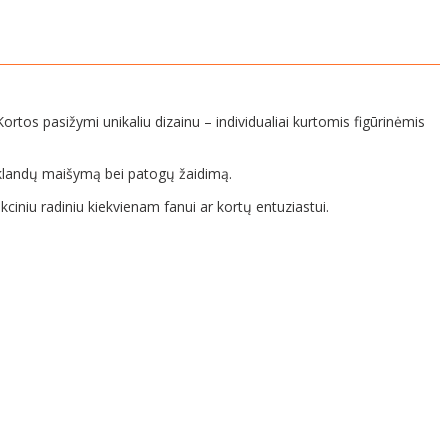
 Kortos pasižymi unikaliu dizainu – individualiai kurtomis figūrinėmis
na sklandų maišymą bei patogų žaidimą.
kciniu radiniu kiekvienam fanui ar kortų entuziastui.