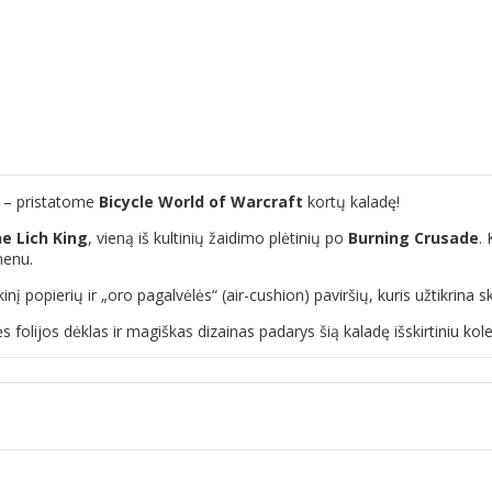
ą – pristatome
Bicycle World of Warcraft
kortų kaladę!
e Lich King
, vieną iš kultinių žaidimo plėtinių po
Burning Crusade
.
enu.
kinį popierių ir „oro pagalvėlės“ (air-cushion) paviršių, kuris užtikri
 folijos dėklas ir magiškas dizainas padarys šią kaladę išskirtiniu kole