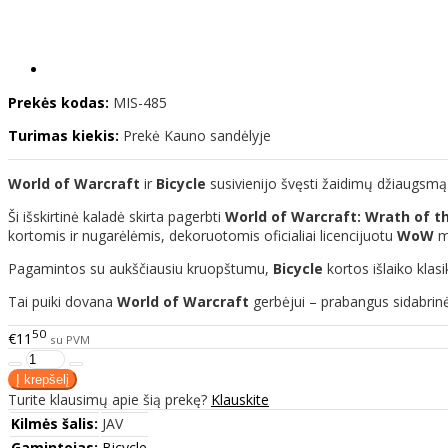
Prekės kodas:
MIS-485
Turimas kiekis:
Prekė Kauno sandėlyje
World of Warcraft
ir
Bicycle
susivienijo švęsti žaidimų džiaugsm
Ši išskirtinė kaladė skirta pagerbti
World of Warcraft: Wrath of th
kortomis ir nugarėlėmis, dekoruotomis oficialiai licencijuotu
WoW
m
Pagamintos su aukščiausiu kruopštumu,
Bicycle
kortos išlaiko klasi
Tai puiki dovana
World of Warcraft
gerbėjui – prabangus sidabrinės
50
€11
su PVM
Turite klausimų apie šią prekę?
Klauskite
Kilmės šalis:
JAV
Gamintojas:
Bicycle