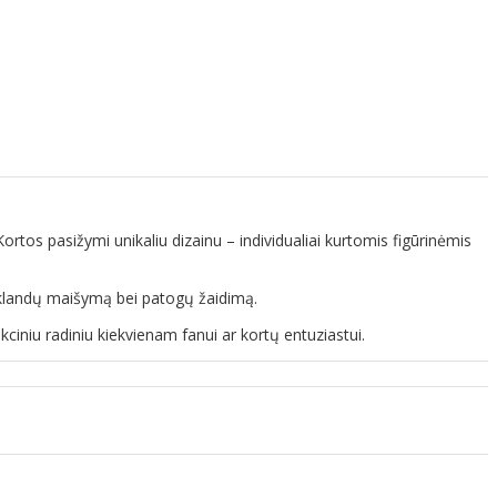
 Kortos pasižymi unikaliu dizainu – individualiai kurtomis figūrinėmis
na sklandų maišymą bei patogų žaidimą.
kciniu radiniu kiekvienam fanui ar kortų entuziastui.