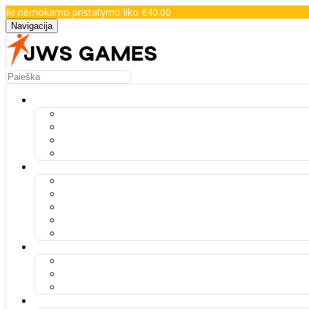
Iki nemokamo pristatymo liko €40.00
Navigacija