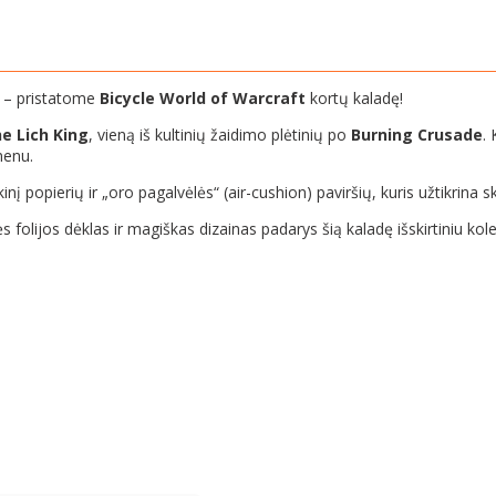
ą – pristatome
Bicycle World of Warcraft
kortų kaladę!
e Lich King
, vieną iš kultinių žaidimo plėtinių po
Burning Crusade
.
enu.
kinį popierių ir „oro pagalvėlės“ (air-cushion) paviršių, kuris užtikri
 folijos dėklas ir magiškas dizainas padarys šią kaladę išskirtiniu kole