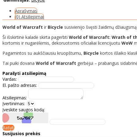
Aprašymas
(0) Atsiliepimai
World of Warcraft
ir
Bicycle
susivienijo švęsti žaidimų džiaugsm
Ši išskirtinė kaladė skirta pagerbti
World of Warcraft: Wrath of th
kortomis ir nugarėlėmis, dekoruotomis oficialiai licencijuotu
WoW
m
Pagamintos su aukščiausiu kruopštumu,
Bicycle
kortos išlaiko klasi
Tai puiki dovana
World of Warcraft
gerbėjui – prabangus sidabrinės
Parašyti atsiliepimą
Vardas:
El. pašto adresas:
Atsiliepimas:
Įvertinimas:
Įveskite saugos kodą:
Rašyti
Susijusios prekės