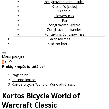
Žongliravimo kamuoliukai
Kuokelės (clubs)
Diabolo
Flowersticks
Poi
Žongliravimo lėkštės
Žongliravimo skarelės
Kontaktinis žongliravimas
Balansavimas
Žaidimo kortos
Mano paskyra
00
€0
0
Prekių krepšelis tuščias!
Pagrindinis
Žaidimo kortos
Kortos Bicycle World of Warcraft Classic
Kortos Bicycle World of
Warcraft Classic