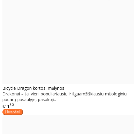
Bicycle Dragon kortos, mėlynos
Drakonai – tai vieni populiariausių ir ilgaamžiškiausių mitologinių
padarų pasaulyje, pasakoji..
50
€11