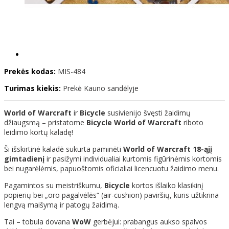
Prekės kodas:
MIS-484
Turimas kiekis:
Prekė Kauno sandėlyje
World of Warcraft
ir
Bicycle
susivienijo švęsti žaidimų
džiaugsmą – pristatome
Bicycle World of Warcraft
riboto
leidimo kortų kaladę!
Ši išskirtinė kaladė sukurta paminėti
World of Warcraft 18-ąjį
gimtadienį
ir pasižymi individualiai kurtomis figūrinėmis kortomis
bei nugarėlėmis, papuoštomis oficialiai licencuotu žaidimo menu.
Pagamintos su meistriškumu,
Bicycle
kortos išlaiko klasikinį
popierių bei „oro pagalvėlės“ (air-cushion) paviršių, kuris užtikrina
lengvą maišymą ir patogų žaidimą.
Tai – tobula dovana
WoW
gerbėjui: prabangus aukso spalvos