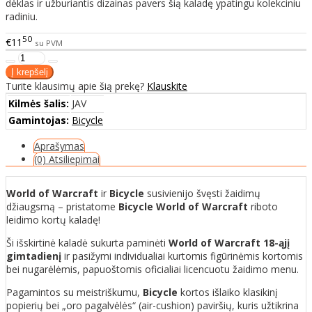
dėklas ir užburiantis dizainas pavers šią kaladę ypatingu kolekciniu
radiniu.
50
€11
su PVM
Turite klausimų apie šią prekę?
Klauskite
Kilmės šalis:
JAV
Gamintojas:
Bicycle
Aprašymas
(0) Atsiliepimai
World of Warcraft
ir
Bicycle
susivienijo švęsti žaidimų
džiaugsmą – pristatome
Bicycle World of Warcraft
riboto
leidimo kortų kaladę!
Ši išskirtinė kaladė sukurta paminėti
World of Warcraft 18-ąjį
gimtadienį
ir pasižymi individualiai kurtomis figūrinėmis kortomis
bei nugarėlėmis, papuoštomis oficialiai licencuotu žaidimo menu.
Pagamintos su meistriškumu,
Bicycle
kortos išlaiko klasikinį
popierių bei „oro pagalvėlės“ (air-cushion) paviršių, kuris užtikrina