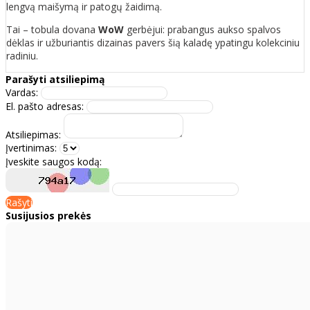
lengvą maišymą ir patogų žaidimą.
Tai – tobula dovana
WoW
gerbėjui: prabangus aukso spalvos
dėklas ir užburiantis dizainas pavers šią kaladę ypatingu kolekciniu
radiniu.
Parašyti atsiliepimą
Vardas:
El. pašto adresas:
Atsiliepimas:
Įvertinimas:
Įveskite saugos kodą:
Rašyti
Susijusios prekės