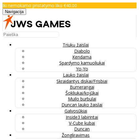
Iki nemokamo pristatymo liko €40.00
Navigacija
Triukų žaislai
Diabolo
Kendama
Spardymo kamuoliukai
Yo-Yo
Lauko žaislai
Skraidantys diskai/Frisbiai
Bumerangai
Šokliukai/kojūkai
Muilo burbulai
Duncan lauko žaislai
Galvosūkiai
Inside3 labirintai
V-Cube kubai
Duncan
Žongliravimas