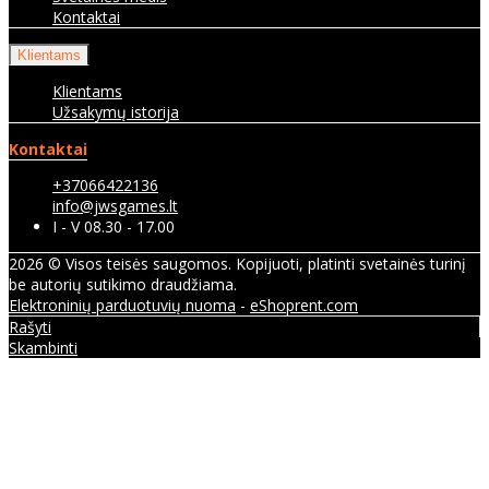
Kontaktai
Klientams
Klientams
Užsakymų istorija
Kontaktai
+37066422136
info@jwsgames.lt
I - V 08.30 - 17.00
2026 © Visos teisės saugomos. Kopijuoti, platinti svetainės turinį
be autorių sutikimo draudžiama.
Elektroninių parduotuvių nuoma
-
eShoprent.com
Rašyti
Skambinti