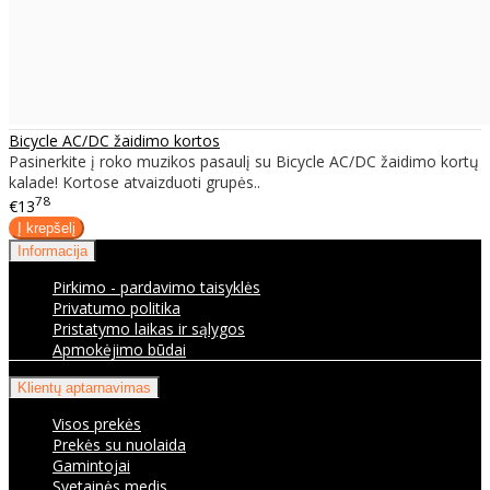
Bicycle AC/DC žaidimo kortos
Pasinerkite į roko muzikos pasaulį su Bicycle AC/DC žaidimo kortų
kalade! Kortose atvaizduoti grupės..
78
€13
Informacija
Pirkimo - pardavimo taisyklės
Privatumo politika
Pristatymo laikas ir sąlygos
Apmokėjimo būdai
Klientų aptarnavimas
Visos prekės
Prekės su nuolaida
Gamintojai
Svetainės medis