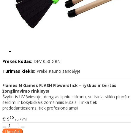
Prekės kodas:
DEV-050-GRN
Turimas kiekis:
Prekė Kauno sandėlyje
Flames N Games FLASH Flowerstick – ryškus ir tvirtas
žongliravimo rinkinys!
Švytintis UV šviesoje, dengtas lipniu silikonu, su tvirta stiklo pluošto
šerdimi ir kokybiškais zomšiniais kutais. Tinka tiek
pradedantiesiems, tiek profesionalams!
90
€19
su PVM