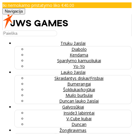
Iki nemokamo pristatymo liko €40.00
Navigacija
Triukų žaislai
Diabolo
Kendama
Spardymo kamuoliukai
Yo-Yo
Lauko žaislai
Skraidantys diskai/Frisbiai
Bumerangai
Šokliukai/kojūkai
Muilo burbulai
Duncan lauko žaislai
Galvosūkiai
Inside3 labirintai
V-Cube kubai
Duncan
Žongliravimas