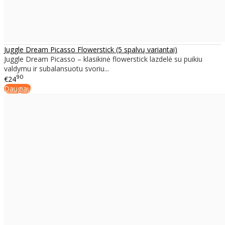
Juggle Dream Picasso Flowerstick (5 spalvų variantai)
Juggle Dream Picasso – klasikinė flowerstick lazdelė su puikiu
valdymu ir subalansuotu svoriu...
90
€24
Daugiau