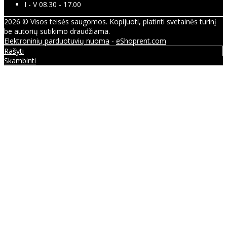
I - V 08.30 - 17.00
2026 © Visos teisės saugomos. Kopijuoti, platinti svetainės turinį
be autorių sutikimo draudžiama.
Elektroninių parduotuvių nuoma
-
eShoprent.com
Rašyti
Skambinti