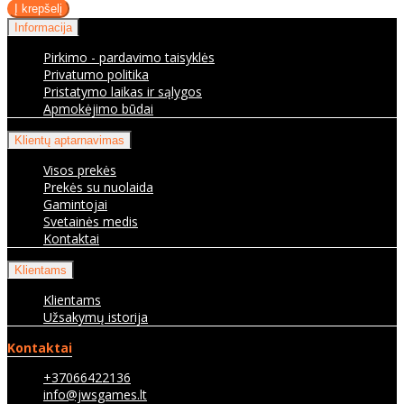
Informacija
Pirkimo - pardavimo taisyklės
Privatumo politika
Pristatymo laikas ir sąlygos
Apmokėjimo būdai
Klientų aptarnavimas
Visos prekės
Prekės su nuolaida
Gamintojai
Svetainės medis
Kontaktai
Klientams
Klientams
Užsakymų istorija
Kontaktai
+37066422136
info@jwsgames.lt