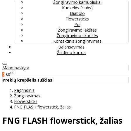
Žongliravimo kamuoliukai
Kuokelės (clubs)
Diabolo
Flowersticks
Poi
Žongliravimo lėkštės
Žongliravimo skarelės
Kontaktinis žongliravimas
Balansavimas
Žaidimo kortos
Mano paskyra
00
€0
0
Prekių krepšelis tuščias!
Pagrindinis
Žongliravimas
Flowersticks
FNG FLASH flowerstick, žalias
FNG FLASH flowerstick, žalias