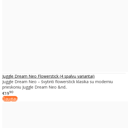
Juggle Dream Neo Flowerstick (4 spalvų variantai)
Juggle Dream Neo – švytinti flowerstick klasika su moderniu
prieskoniu Juggle Dream Neo &nd..
90
€19
Daugiau