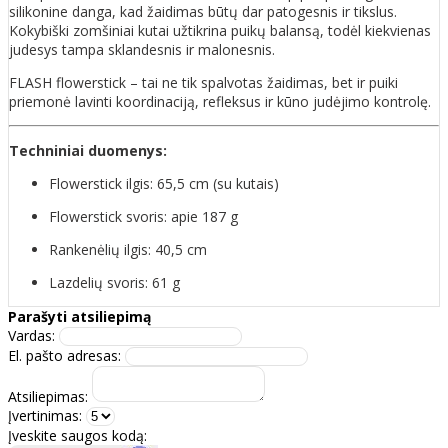
silikonine danga, kad žaidimas būtų dar patogesnis ir tikslus.
Kokybiški zomšiniai kutai užtikrina puikų balansą, todėl kiekvienas
judesys tampa sklandesnis ir malonesnis.
FLASH flowerstick – tai ne tik spalvotas žaidimas, bet ir puiki
priemonė lavinti koordinaciją, refleksus ir kūno judėjimo kontrolę.
Techniniai duomenys:
Flowerstick ilgis: 65,5 cm (su kutais)
Flowerstick svoris: apie 187 g
Rankenėlių ilgis: 40,5 cm
Lazdelių svoris: 61 g
Parašyti atsiliepimą
Vardas:
El. pašto adresas:
Atsiliepimas:
Įvertinimas:
Įveskite saugos kodą: