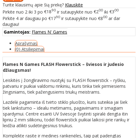
Turite klausimų apie šią prekę?
Klauskite
90
00
00
Pirkite nuo
2
iki
3
po
€18
ir sutaupykite nuo
€2
iki
€3
90
00
Pirkite
4
ar daugiau po
€17
ir sutaupykite nuo
€8
ar dar
daugiau!
Gamintojas:
Flames N' Games
Aprašymas
(0) Atsiliepimai
Flames N Games FLASH Flowerstick – šviesos ir judesio
džiaugsmas!
Leiskitės į žongliravimo nuotykį su FLASH flowerstick – ryškiu,
patvariu ir puikiai valdomu rinkiniu, kuris tinka tiek pirmiesiems
žingsniams, tiek pažengusiems triukų meistrams.
Lazdelė pagaminta iš tvirto stiklo pluošto, kuris suteikia jai šiek
tiek lankstumo – idealu metimams, pagavimams ir smagiam
spardymui. Centre esanti UV šviesoje švytinti spiralė dengta itin
lipniu 2 mm silikonu, todėl flowerstick puikiai laikosi prie rankų ir
leidžia atlikti sudėtingesnius triukus.
Komplekte rasite ir medines rankenėles, taip pat padengtas