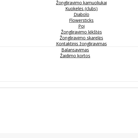
Žongliravimo kamuoliukai
Kuokelės (clubs)
Diabolo
Flowersticks
Poi
Žongliravimo lėkštės
Žongliravimo skarelės
Kontaktinis žongliravimas
Balansavimas
Žaidimo kortos