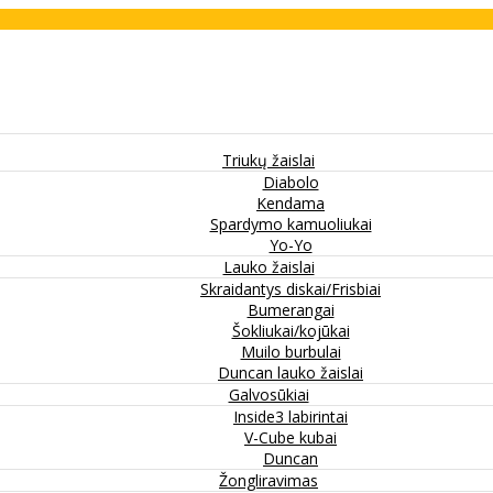
Triukų žaislai
Diabolo
Kendama
Spardymo kamuoliukai
Yo-Yo
Lauko žaislai
Skraidantys diskai/Frisbiai
Bumerangai
Šokliukai/kojūkai
Muilo burbulai
Duncan lauko žaislai
Galvosūkiai
Inside3 labirintai
V-Cube kubai
Duncan
Žongliravimas