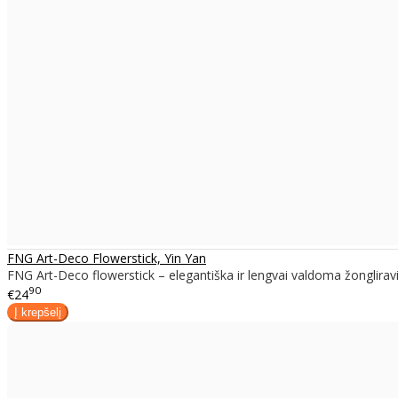
FNG Art-Deco Flowerstick, Yin Yan
FNG Art-Deco flowerstick – elegantiška ir lengvai valdoma žongliravim
90
€24