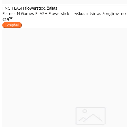
FNG FLASH flowerstick, žalias
Flames N Games FLASH Flowerstick – ryškus ir tvirtas žongliravimo rin
90
€19