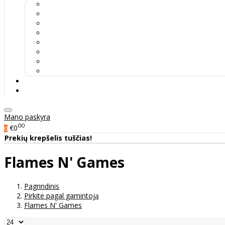
Mano paskyra
00
€0
0
Prekių krepšelis tuščias!
Flames N' Games
Pagrindinis
Pirkite pagal gamintoją
Flames N' Games