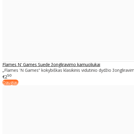
Flames N' Games Suede žongliravimo kamuoliukai
„Flames 'N Games“ kokybiškas klasikinis vidutinio dydžio žongliravi
50
€2
Daugiau