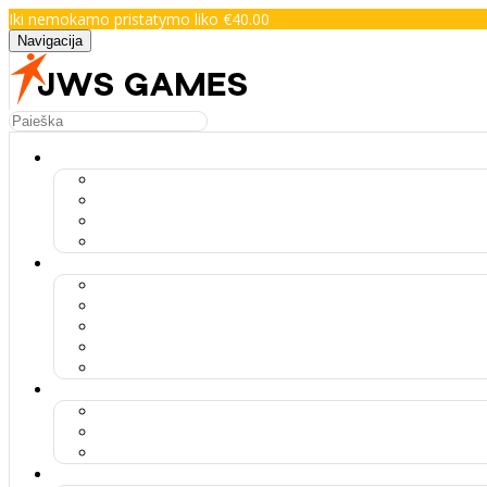
Iki nemokamo pristatymo liko €40.00
Navigacija