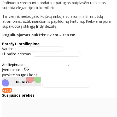
Rafinuota chromuota apdaila ir patogios putplasčio rankenos
suteikia elegancijos ir komforto.
Tai vieni iš nedaugelio kojūkų rinkoje su aliumininėmis pėdų
atramomis, užtikrinančiomis papildomą tvirtumą. Kiekviena pora
supakuota į stilingą
Indy
dėžutę.
Reguliuojamas aukštis: 82 cm – 158 cm.
Parašyti atsiliepimą
Vardas:
El. pašto adresas:
Atsiliepimas:
Įvertinimas:
Įveskite saugos kodą:
Rašyti
Susijusios prekės