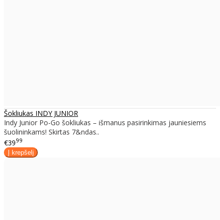
Šokliukas INDY JUNIOR
Indy Junior Po-Go šokliukas – išmanus pasirinkimas jauniesiems
šuolininkams! Skirtas 7&ndas..
99
€39