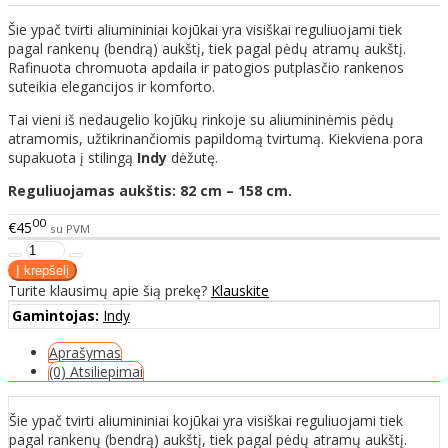
Šie ypač tvirti aliumininiai kojūkai yra visiškai reguliuojami tiek
pagal rankenų (bendrą) aukštį, tiek pagal pėdų atramų aukštį.
Rafinuota chromuota apdaila ir patogios putplasčio rankenos
suteikia elegancijos ir komforto.
Tai vieni iš nedaugelio kojūkų rinkoje su aliumininėmis pėdų
atramomis, užtikrinančiomis papildomą tvirtumą. Kiekviena pora
supakuota į stilingą
Indy
dėžutę.
Reguliuojamas aukštis: 82 cm – 158 cm.
00
€45
su PVM
Turite klausimų apie šią prekę?
Klauskite
Gamintojas:
Indy
Aprašymas
(0) Atsiliepimai
Šie ypač tvirti aliumininiai kojūkai yra visiškai reguliuojami tiek
pagal rankenų (bendrą) aukštį, tiek pagal pėdų atramų aukštį.