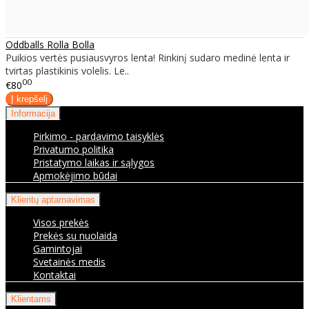
Oddballs Rolla Bolla
Puikios vertės pusiausvyros lenta! Rinkinį sudaro medinė lenta ir
tvirtas plastikinis volelis. Le..
00
€80
Informacija
Pirkimo - pardavimo taisyklės
Privatumo politika
Pristatymo laikas ir sąlygos
Apmokėjimo būdai
Klientų aptarnavimas
Visos prekės
Prekės su nuolaida
Gamintojai
Svetainės medis
Kontaktai
Klientams