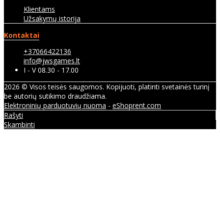
Klientams
Užsakymų istorija
Kontaktai
+37066422136
info@jwsgames.lt
I - V 08.30 - 17.00
2026 © Visos teisės saugomos. Kopijuoti, platinti svetainės turinį
be autorių sutikimo draudžiama.
Elektroninių parduotuvių nuoma
-
eShoprent.com
Rašyti
Skambinti