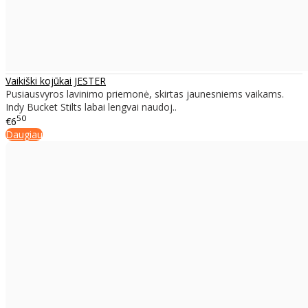
Vaikiški kojūkai JESTER
Pusiausvyros lavinimo priemonė, skirtas jaunesniems vaikams.
Indy Bucket Stilts labai lengvai naudoj..
50
€6
Daugiau