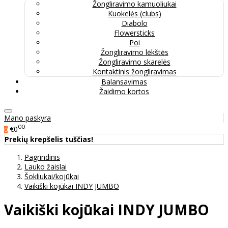
Žongliravimo kamuoliukai
Kuokelės (clubs)
Diabolo
Flowersticks
Poi
Žongliravimo lėkštės
Žongliravimo skarelės
Kontaktinis žongliravimas
Balansavimas
Žaidimo kortos
Mano paskyra
00
€0
0
Prekių krepšelis tuščias!
Pagrindinis
Lauko žaislai
Šokliukai/kojūkai
Vaikiški kojūkai INDY JUMBO
Vaikiški kojūkai INDY JUMBO