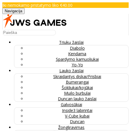
Iki nemokamo pristatymo liko €40.00
Navigacija
Triukų žaislai
Diabolo
Kendama
Spardymo kamuoliukai
Yo-Yo
Lauko žaislai
Skraidantys diskai/Frisbiai
Bumerangai
Šokliukai/kojūkai
Muilo burbulai
Duncan lauko žaislai
Galvosūkiai
Inside3 labirintai
V-Cube kubai
Duncan
Žongliravimas