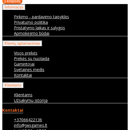
Informacija
Pirkimo - pardavimo taisyklės
Privatumo politika
Pristatymo laikas ir sąlygos
Apmokėjimo būdai
Klientų aptarnavimas
Visos prekės
Prekės su nuolaida
Gamintojai
Svetainės medis
Kontaktai
Klientams
Klientams
Užsakymų istorija
Kontaktai
+37066422136
info@jwsgames.lt