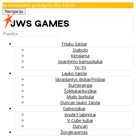
Iki nemokamo pristatymo liko €40.00
Navigacija
Triukų žaislai
Diabolo
Kendama
Spardymo kamuoliukai
Yo-Yo
Lauko žaislai
Skraidantys diskai/Frisbiai
Bumerangai
Šokliukai/kojūkai
Muilo burbulai
Duncan lauko žaislai
Galvosūkiai
Inside3 labirintai
V-Cube kubai
Duncan
Žongliravimas