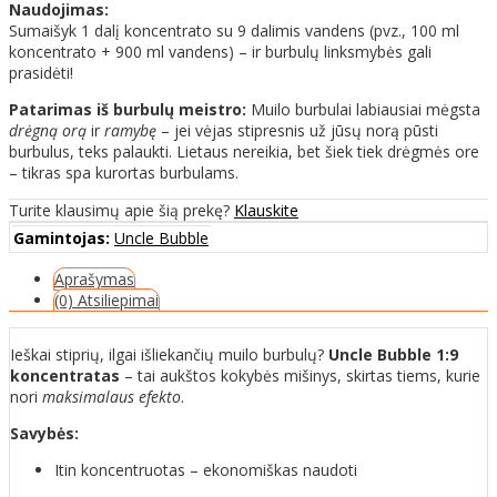
Naudojimas:
Sumaišyk 1 dalį koncentrato su 9 dalimis vandens (pvz., 100 ml
koncentrato + 900 ml vandens) – ir burbulų linksmybės gali
prasidėti!
Patarimas iš burbulų meistro:
Muilo burbulai labiausiai mėgsta
drėgną orą
ir
ramybę
– jei vėjas stipresnis už jūsų norą pūsti
burbulus, teks palaukti. Lietaus nereikia, bet šiek tiek drėgmės ore
– tikras spa kurortas burbulams.
Turite klausimų apie šią prekę?
Klauskite
Gamintojas:
Uncle Bubble
Aprašymas
(0) Atsiliepimai
Ieškai stiprių, ilgai išliekančių muilo burbulų?
Uncle Bubble 1:9
koncentratas
– tai aukštos kokybės mišinys, skirtas tiems, kurie
nori
maksimalaus efekto
.
Savybės:
Itin koncentruotas – ekonomiškas naudoti