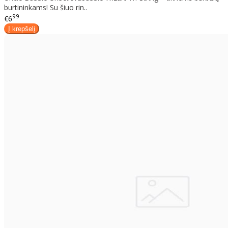
burtininkams! Su šiuo rin..
99
€6