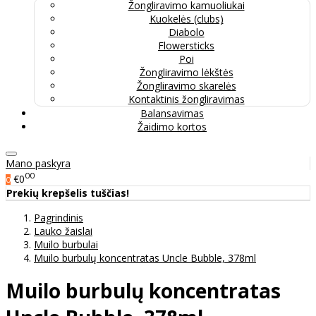
Žongliravimo kamuoliukai
Kuokelės (clubs)
Diabolo
Flowersticks
Poi
Žongliravimo lėkštės
Žongliravimo skarelės
Kontaktinis žongliravimas
Balansavimas
Žaidimo kortos
Mano paskyra
00
€0
0
Prekių krepšelis tuščias!
Pagrindinis
Lauko žaislai
Muilo burbulai
Muilo burbulų koncentratas Uncle Bubble, 378ml
Muilo burbulų koncentratas