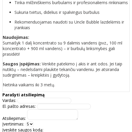
Tinka milžiniškiems burbulams ir profesionaliems rinkiniams
Sukuria tvirtus, didelius ir spalvingus burbulus
Rekomenduojamas naudoti su Uncle Bubble lazdelėmis ir
įrankiais
Naudojimas:
Sumaišyk 1 dalį koncentrato su 9 dalimis vandens (pvz., 100 ml
koncentrato + 900 ml vandens) – ir burbulų linksmybės gali
prasidėti!
Saugos įspėjimas:
Venkite patekimo į akis ir ant odos. Jei taip
nutiktų – nedelsdami plaukite tekančiu vandeniu. Jei atsiranda
sudirginimas – kreipkitės į gydytoją.
Netinka vaikams iki 3 metų.
Parašyti atsiliepimą
Vardas:
El. pašto adresas:
Atsiliepimas:
Įvertinimas:
Įveskite saugos kodą: