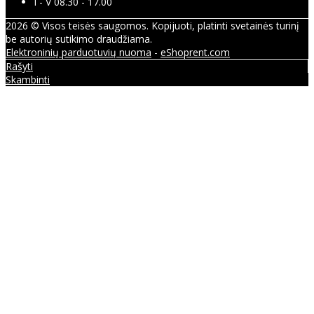
I - V 08.30 - 17.00
2026 © Visos teisės saugomos. Kopijuoti, platinti svetainės turinį
be autorių sutikimo draudžiama.
Elektroninių parduotuvių nuoma
-
eShoprent.com
Rašyti
Skambinti