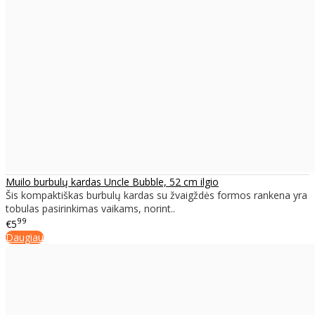
Muilo burbulų kardas Uncle Bubble, 52 cm ilgio
Šis kompaktiškas burbulų kardas su žvaigždės formos rankena yra
tobulas pasirinkimas vaikams, norint..
99
€5
Daugiau