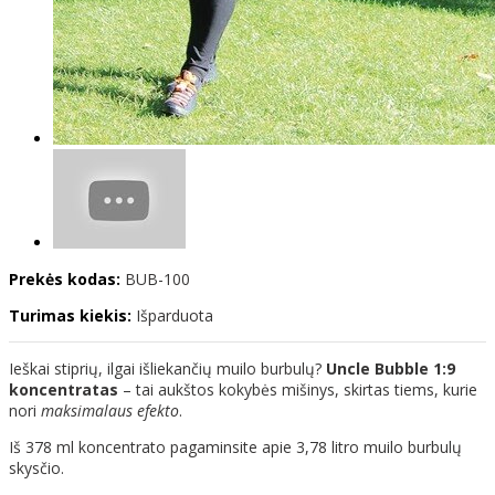
Prekės kodas:
BUB-100
Turimas kiekis:
Išparduota
Ieškai stiprių, ilgai išliekančių muilo burbulų?
Uncle Bubble 1:9
koncentratas
– tai aukštos kokybės mišinys, skirtas tiems, kurie
nori
maksimalaus efekto
.
Iš 378 ml koncentrato pagaminsite apie 3,78 litro muilo burbulų
skysčio.