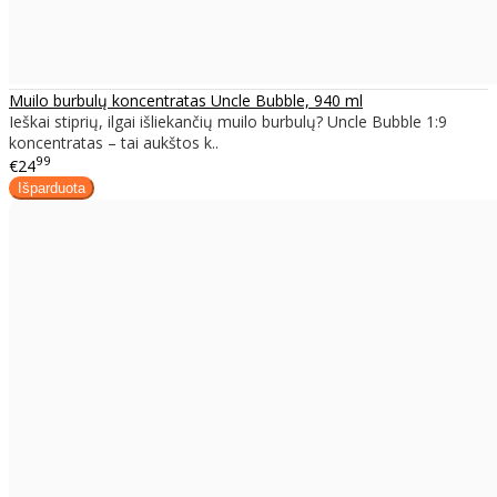
Muilo burbulų koncentratas Uncle Bubble, 940 ml
Ieškai stiprių, ilgai išliekančių muilo burbulų? Uncle Bubble 1:9
koncentratas – tai aukštos k..
99
€24