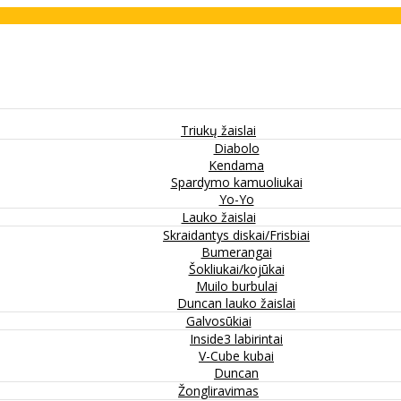
Triukų žaislai
Diabolo
Kendama
Spardymo kamuoliukai
Yo-Yo
Lauko žaislai
Skraidantys diskai/Frisbiai
Bumerangai
Šokliukai/kojūkai
Muilo burbulai
Duncan lauko žaislai
Galvosūkiai
Inside3 labirintai
V-Cube kubai
Duncan
Žongliravimas