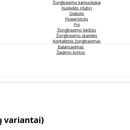
Žongliravimo kamuoliukai
Kuokelės (clubs)
Diabolo
Flowersticks
Poi
Žongliravimo lėkštės
Žongliravimo skarelės
Kontaktinis žongliravimas
Balansavimas
Žaidimo kortos
 variantai)