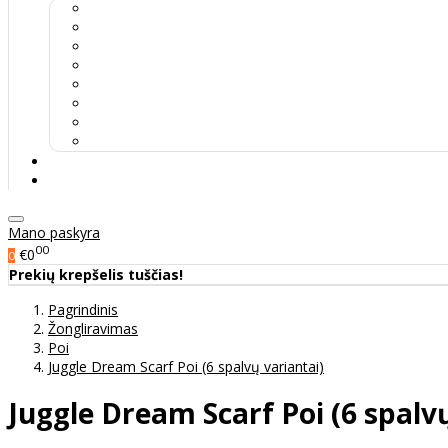
Mano paskyra
00
€0
0
Prekių krepšelis tuščias!
Pagrindinis
Žongliravimas
Poi
Juggle Dream Scarf Poi (6 spalvų variantai)
Juggle Dream Scarf Poi (6 spalvų