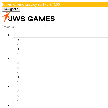
Iki nemokamo pristatymo liko €40.00
Navigacija