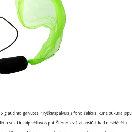
85 g audinio galvutes ir ryškiaspalvius šifono šalikus, kurie sukuria įsp
ma sukti ir kaip vėliavos poi. Šifono kraštai apsiūti, kad nesidėvėtų.