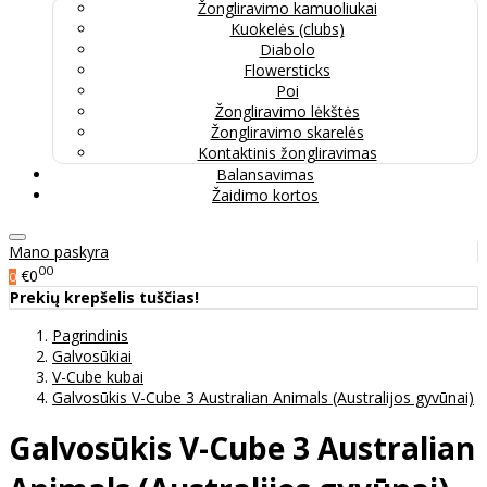
Žongliravimo kamuoliukai
Kuokelės (clubs)
Diabolo
Flowersticks
Poi
Žongliravimo lėkštės
Žongliravimo skarelės
Kontaktinis žongliravimas
Balansavimas
Žaidimo kortos
Mano paskyra
00
€0
0
Prekių krepšelis tuščias!
Pagrindinis
Galvosūkiai
V-Cube kubai
Galvosūkis V-Cube 3 Australian Animals (Australijos gyvūnai)
Galvosūkis V-Cube 3 Australian