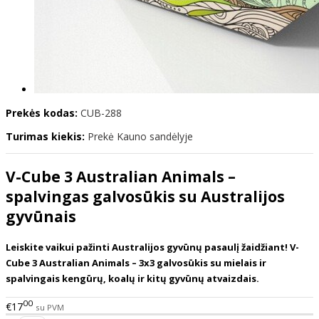
Prekės kodas:
CUB-288
Turimas kiekis:
Prekė Kauno sandėlyje
V-Cube 3 Australian Animals –
spalvingas galvosūkis su Australijos
gyvūnais
Leiskite vaikui pažinti Australijos gyvūnų pasaulį žaidžiant! V-
Cube 3 Australian Animals – 3x3 galvosūkis su mielais ir
spalvingais kengūrų, koalų ir kitų gyvūnų atvaizdais.
00
€17
su PVM