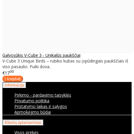
Galvosūkis V-Cube 3 - Unikalūs paukščiai
V-Cube 3 Unique Birds – rubiko kubas su įspūdingais paukščiais iš
viso pasaulio. Puiki dova..
00
€17
Informacija
Pirkimo - pardavimo taisyklės
Privatumo politika
Pristatymo laikas ir sąlygos
Apmokėjimo būdai
Klientų aptarnavimas
Visos prekės