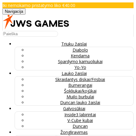
Iki nemokamo pristatymo liko €40.00
Navigacija
Triukų žaislai
Diabolo
Kendama
Spardymo kamuoliukai
Yo-Yo
Lauko žaislai
Skraidantys diskai/Frisbiai
Bumerangai
Šokliukai/kojūkai
Muilo burbulai
Duncan lauko žaislai
Galvosūkiai
Inside3 labirintai
V-Cube kubai
Duncan
Žongliravimas