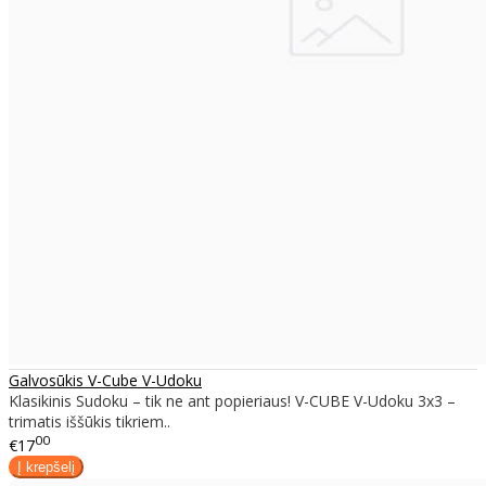
Galvosūkis V-Cube V-Udoku
Klasikinis Sudoku – tik ne ant popieriaus! V-CUBE V-Udoku 3x3 –
trimatis iššūkis tikriem..
00
€17