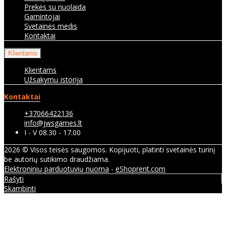
Prekės su nuolaida
Gamintojai
Svetainės medis
Kontaktai
Klientams
Klientams
Užsakymų istorija
Kontaktai
+37066422136
info@jwsgames.lt
I - V 08.30 - 17.00
2026 © Visos teisės saugomos. Kopijuoti, platinti svetainės turinį
be autorių sutikimo draudžiama.
Elektroninių parduotuvių nuoma
-
eShoprent.com
Rašyti
Skambinti