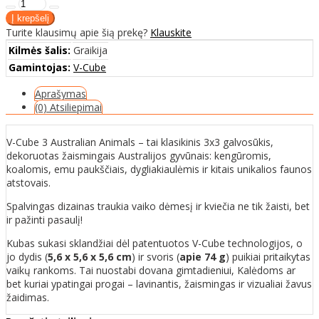
Turite klausimų apie šią prekę?
Klauskite
Kilmės šalis:
Graikija
Gamintojas:
V-Cube
Aprašymas
(0) Atsiliepimai
V-Cube 3 Australian Animals – tai klasikinis 3x3 galvosūkis,
dekoruotas žaismingais Australijos gyvūnais: kengūromis,
koalomis, emu paukščiais, dygliakiaulėmis ir kitais unikalios faunos
atstovais.
Spalvingas dizainas traukia vaiko dėmesį ir kviečia ne tik žaisti, bet
ir pažinti pasaulį!
Kubas sukasi sklandžiai dėl patentuotos V-Cube technologijos, o
jo dydis (
5,6 x 5,6 x 5,6 cm
) ir svoris (
apie 74 g
) puikiai pritaikytas
vaikų rankoms. Tai nuostabi dovana gimtadieniui, Kalėdoms ar
bet kuriai ypatingai progai – lavinantis, žaismingas ir vizualiai žavus
žaidimas.