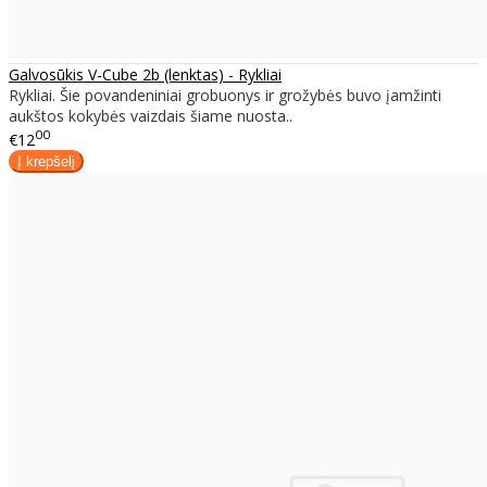
Galvosūkis V-Cube 2b (lenktas) - Rykliai
Rykliai. Šie povandeniniai grobuonys ir grožybės buvo įamžinti
aukštos kokybės vaizdais šiame nuosta..
00
€12