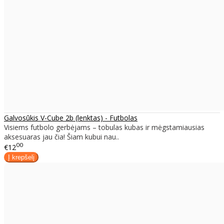
Galvosūkis V-Cube 2b (lenktas) - Futbolas
Visiems futbolo gerbėjams – tobulas kubas ir mėgstamiausias
aksesuaras jau čia! Šiam kubui nau..
00
€12