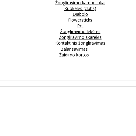
Žongliravimo kamuoliukai
Kuokelės (clubs)
Diabolo
Flowersticks
Poi
Žongliravimo lėkštės
Žongliravimo skarelės
Kontaktinis žongliravimas
Balansavimas
Žaidimo kortos