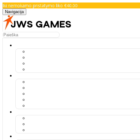
Iki nemokamo pristatymo liko €40.00
Navigacija