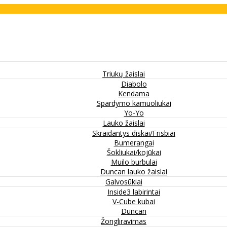
Triukų žaislai
Diabolo
Kendama
Spardymo kamuoliukai
Yo-Yo
Lauko žaislai
Skraidantys diskai/Frisbiai
Bumerangai
Šokliukai/kojūkai
Muilo burbulai
Duncan lauko žaislai
Galvosūkiai
Inside3 labirintai
V-Cube kubai
Duncan
Žongliravimas