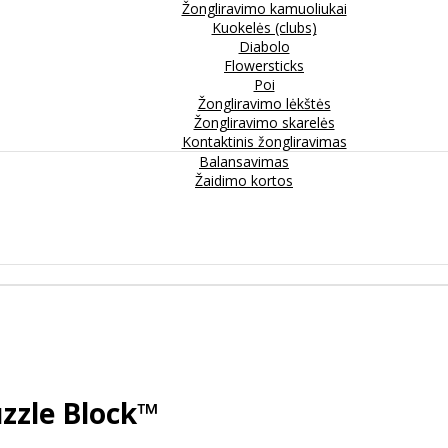
Žongliravimo kamuoliukai
Kuokelės (clubs)
Diabolo
Flowersticks
Poi
Žongliravimo lėkštės
Žongliravimo skarelės
Kontaktinis žongliravimas
Balansavimas
Žaidimo kortos
zzle Block™