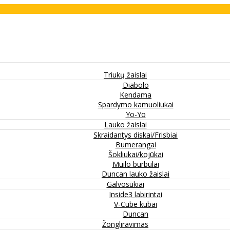
Triukų žaislai
Diabolo
Kendama
Spardymo kamuoliukai
Yo-Yo
Lauko žaislai
Skraidantys diskai/Frisbiai
Bumerangai
Šokliukai/kojūkai
Muilo burbulai
Duncan lauko žaislai
Galvosūkiai
Inside3 labirintai
V-Cube kubai
Duncan
Žongliravimas