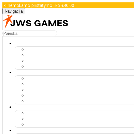
Iki nemokamo pristatymo liko €40.00
Navigacija