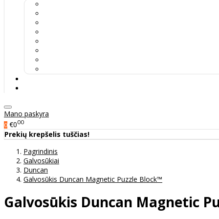
Mano paskyra
00
€0
0
Prekių krepšelis tuščias!
Pagrindinis
Galvosūkiai
Duncan
Galvosūkis Duncan Magnetic Puzzle Block™
Galvosūkis Duncan Magnetic Pu