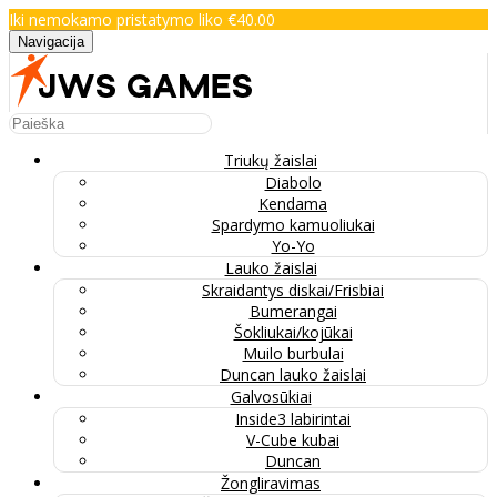
Iki nemokamo pristatymo liko €40.00
Navigacija
Triukų žaislai
Diabolo
Kendama
Spardymo kamuoliukai
Yo-Yo
Lauko žaislai
Skraidantys diskai/Frisbiai
Bumerangai
Šokliukai/kojūkai
Muilo burbulai
Duncan lauko žaislai
Galvosūkiai
Inside3 labirintai
V-Cube kubai
Duncan
Žongliravimas