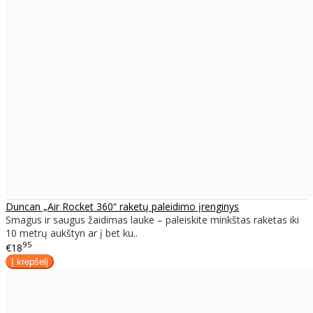
Duncan „Air Rocket 360“ raketų paleidimo įrenginys
Smagus ir saugus žaidimas lauke – paleiskite minkštas raketas iki
10 metrų aukštyn ar į bet ku..
95
€18