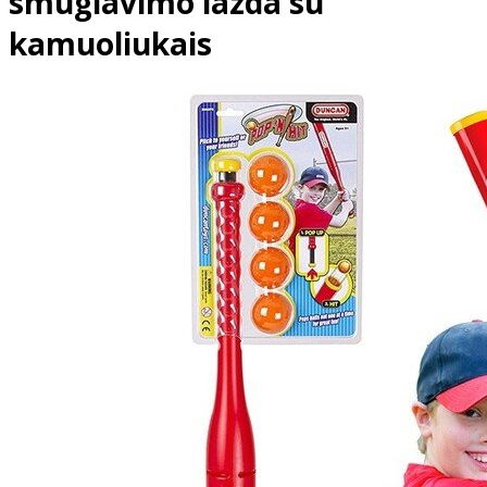
smūgiavimo lazda su
kamuoliukais