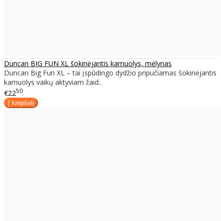
Duncan BIG FUN XL šokinėjantis kamuolys, mėlynas
Duncan Big Fun XL – tai įspūdingo dydžio pripučiamas šokinėjantis
kamuolys vaikų aktyviam žaid..
50
€22