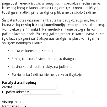
pagalbos! Tereikia
traukti ir smūgiuoti
– specialus mechanizmas
kiekvieną kartą iššauna kamuoliuką į orą 1,5–3 metrų aukštyje,
todėl galima atlikti pilną smūgį kaip tikrame beisbolo žaidime.
Šis patentuotas dizainas ne tik suteikia daug džiaugsmo, bet ir
lavina vaikų
rankų ir akių koordinaciją
, reakciją bei susikaupimą.
Komplekte yra
4 minkšti kamuoliukai
, kurie patogiai laikomi
pačioje lazdoje, todėl žaidimą galima pradėti iš karto. Tvirta 71 cm
ilgio lazda pagaminta iš atsparaus smūgiams plastiko – ilgam ir
saugiam naudojimui lauke.
Tinka vaikams nuo 6 metų
Smagi treniruotė vienam arba su draugais
Lavina koordinaciją ir aktyvina judėjimą
Puikiai tinka žaidimui kieme, parke ar išvykoje
Parašyti atsiliepimą
Vardas:
El. pašto adresas:
Atsiliepimas:
Įvertinimas: