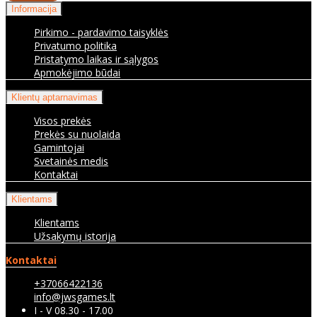
Informacija
Pirkimo - pardavimo taisyklės
Privatumo politika
Pristatymo laikas ir sąlygos
Apmokėjimo būdai
Klientų aptarnavimas
Visos prekės
Prekės su nuolaida
Gamintojai
Svetainės medis
Kontaktai
Klientams
Klientams
Užsakymų istorija
Kontaktai
+37066422136
info@jwsgames.lt
I - V 08.30 - 17.00