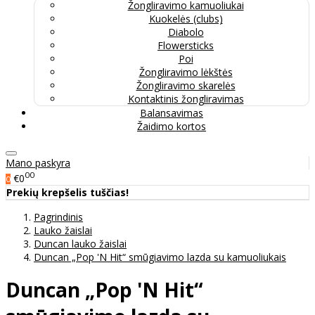
Žongliravimo kamuoliukai
Kuokelės (clubs)
Diabolo
Flowersticks
Poi
Žongliravimo lėkštės
Žongliravimo skarelės
Kontaktinis žongliravimas
Balansavimas
Žaidimo kortos
Mano paskyra
00
€0
0
Prekių krepšelis tuščias!
Pagrindinis
Lauko žaislai
Duncan lauko žaislai
Duncan „Pop 'N Hit“ smūgiavimo lazda su kamuoliukais
Duncan „Pop 'N Hit“