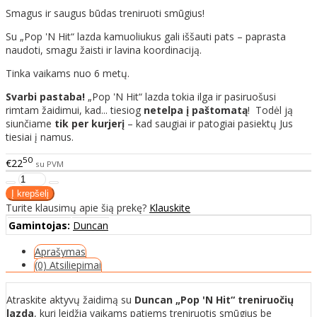
Smagus ir saugus būdas treniruoti smūgius!
Su „Pop 'N Hit“ lazda kamuoliukus gali iššauti pats – paprasta
naudoti, smagu žaisti ir lavina koordinaciją.
Tinka vaikams nuo 6 metų.
Svarbi pastaba!
„Pop 'N Hit“ lazda tokia ilga ir pasiruošusi
rimtam žaidimui, kad... tiesiog
netelpa į paštomatą
! Todėl ją
siunčiame
tik per kurjerį
– kad saugiai ir patogiai pasiektų Jus
tiesiai į namus.
50
€22
su PVM
Turite klausimų apie šią prekę?
Klauskite
Gamintojas:
Duncan
Aprašymas
(0) Atsiliepimai
Atraskite aktyvų žaidimą su
Duncan „Pop 'N Hit“ treniruočių
lazda
, kuri leidžia vaikams patiems treniruotis smūgius be