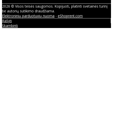
2026 © Visos teisės saugomos. Kopijuoti, platinti svetainės turinį
be autorių sutikimo draudžiama.
Elektroninių parduotuvių nuoma
-
eShoprent.com
Rašyti
Skambinti