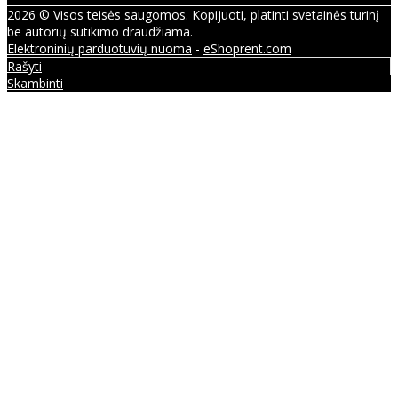
2026 © Visos teisės saugomos. Kopijuoti, platinti svetainės turinį
be autorių sutikimo draudžiama.
Elektroninių parduotuvių nuoma
-
eShoprent.com
Rašyti
Skambinti