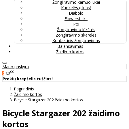
Žongliravimo kamuoliukai
Kuokelės (clubs)
Diabolo
Flowersticks
Poi
Žongliravimo lėkštės
Žongliravimo skarelės
Kontaktinis žongliravimas
Balansavimas
Žaidimo kortos
Mano paskyra
00
€0
0
Prekių krepšelis tuščias!
Pagrindinis
Žaidimo kortos
Bicycle Stargazer 202 žaidimo kortos
Bicycle Stargazer 202 žaidimo
kortos