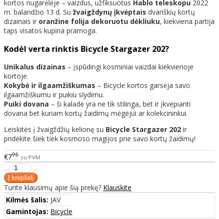
kortos nugarėlėje – vaizdus, užfiksuotus
Hablo teleskopu
2022
m. balandžio 13 d. Su
žvaigždynų įkvėptais
dvariškių kortų
dizainais ir
oranžine folija dekoruotu dėkliuku
, kiekviena partija
taps visatos kupina pramoga.
Kodėl verta rinktis Bicycle Stargazer 202?
Unikalus dizainas
– įspūdingi kosminiai vaizdai kiekvienoje
kortoje.
Kokybė ir ilgaamžiškumas
– Bicycle kortos garsėja savo
ilgaamžiškumu ir puikiu slydimu.
Puiki dovana
– ši kaladė yra ne tik stilinga, bet ir įkvepianti
dovana bet kuriam kortų žaidimų mėgėjui ar kolekcininkui.
Leiskitės į žvaigždžių kelionę su
Bicycle Stargazer 202
ir
pridėkite šiek tiek kosmoso magijos prie savo kortų žaidimų!
96
€7
su PVM
Turite klausimų apie šią prekę?
Klauskite
Kilmės šalis:
JAV
Gamintojas:
Bicycle