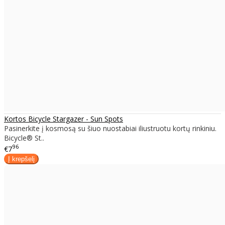
Kortos Bicycle Stargazer - Sun Spots
Pasinerkite į kosmosą su šiuo nuostabiai iliustruotu kortų rinkiniu.
Bicycle® St..
96
€7