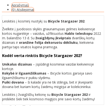
Aprašymas
(0) Atsiliepimai
Leiskitės į kosminį nuotykį su
Bicycle Stargazer 202
.
Žvelkite į juodosios skylės griaunamąsias gelmes kiekvienoje
kortos nugarėlėje – vaizdus, užfiksuotus
Hablo teleskopu
2022
m. balandžio 13 d. Su
žvaigždynų įkvėptais
dvariškių kortų
dizainais ir
oranžine folija dekoruotu dėkliuku
, kiekviena
partija taps visatos kupina pramoga.
Kodėl verta rinktis Bicycle Stargazer 202?
Unikalus dizainas
– įspūdingi kosminiai vaizdai kiekvienoje
kortoje.
Kokybė ir ilgaamžiškumas
– Bicycle kortos garsėja savo
ilgaamžiškumu ir puikiu slydimu.
Puiki dovana
– ši kaladė yra ne tik stilinga, bet ir įkvepianti
dovana bet kuriam kortų žaidimų mėgėjui ar kolekcininkui.
Leiskitės į žvaigždžių kelionę su
Bicycle Stargazer 202
ir
pridėkite šiek tiek kosmoso magijos prie savo kortų žaidimų!