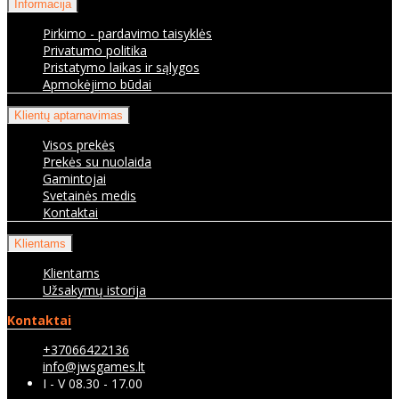
Informacija
Pirkimo - pardavimo taisyklės
Privatumo politika
Pristatymo laikas ir sąlygos
Apmokėjimo būdai
Klientų aptarnavimas
Visos prekės
Prekės su nuolaida
Gamintojai
Svetainės medis
Kontaktai
Klientams
Klientams
Užsakymų istorija
Kontaktai
+37066422136
info@jwsgames.lt
I - V 08.30 - 17.00