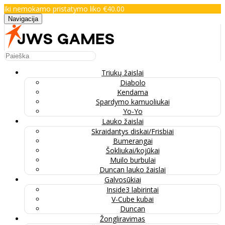
Iki nemokamo pristatymo liko €40.00
Navigacija
Triukų žaislai
Diabolo
Kendama
Spardymo kamuoliukai
Yo-Yo
Lauko žaislai
Skraidantys diskai/Frisbiai
Bumerangai
Šokliukai/kojūkai
Muilo burbulai
Duncan lauko žaislai
Galvosūkiai
Inside3 labirintai
V-Cube kubai
Duncan
Žongliravimas