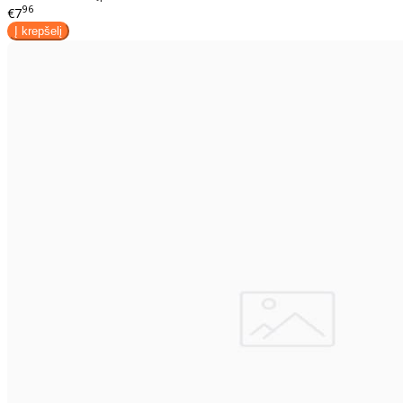
96
€7