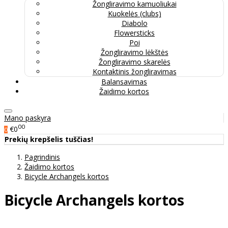
Žongliravimo kamuoliukai
Kuokelės (clubs)
Diabolo
Flowersticks
Poi
Žongliravimo lėkštės
Žongliravimo skarelės
Kontaktinis žongliravimas
Balansavimas
Žaidimo kortos
Mano paskyra
00
€0
0
Prekių krepšelis tuščias!
Pagrindinis
Žaidimo kortos
Bicycle Archangels kortos
Bicycle Archangels kortos