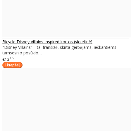
Bicycle Disney Villains Inspired kortos (violetinė)
"Disney Villains“ – tai franšizė, skirta gerbėjams, ieškantiems
tamsesnio posūkio. ..
78
€13