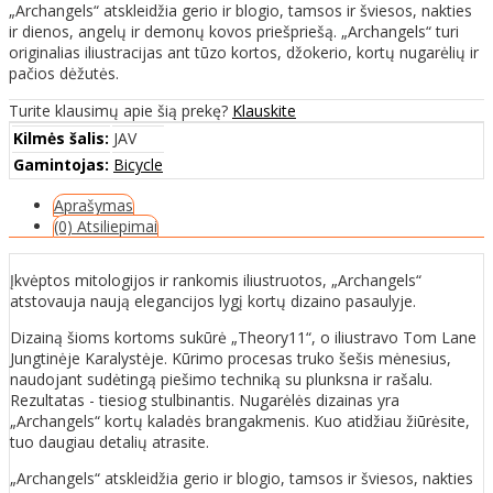
„Archangels“ atskleidžia gerio ir blogio, tamsos ir šviesos, nakties
ir dienos, angelų ir demonų kovos priešpriešą. „Archangels“ turi
originalias iliustracijas ant tūzo kortos, džokerio, kortų nugarėlių ir
pačios dėžutės.
Turite klausimų apie šią prekę?
Klauskite
Kilmės šalis:
JAV
Gamintojas:
Bicycle
Aprašymas
(0) Atsiliepimai
Įkvėptos mitologijos ir rankomis iliustruotos, „Archangels“
atstovauja naują elegancijos lygį kortų dizaino pasaulyje.
Dizainą šioms kortoms sukūrė „Theory11“, o iliustravo Tom Lane
Jungtinėje Karalystėje. Kūrimo procesas truko šešis mėnesius,
naudojant sudėtingą piešimo techniką su plunksna ir rašalu.
Rezultatas - tiesiog stulbinantis. Nugarėlės dizainas yra
„Archangels“ kortų kaladės brangakmenis. Kuo atidžiau žiūrėsite,
tuo daugiau detalių atrasite.
„Archangels“ atskleidžia gerio ir blogio, tamsos ir šviesos, nakties