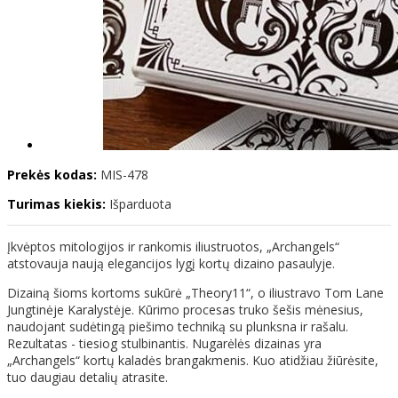
Prekės kodas:
MIS-478
Turimas kiekis:
Išparduota
Įkvėptos mitologijos ir rankomis iliustruotos, „Archangels“
atstovauja naują elegancijos lygį kortų dizaino pasaulyje.
Dizainą šioms kortoms sukūrė „Theory11“, o iliustravo Tom Lane
Jungtinėje Karalystėje. Kūrimo procesas truko šešis mėnesius,
naudojant sudėtingą piešimo techniką su plunksna ir rašalu.
Rezultatas - tiesiog stulbinantis. Nugarėlės dizainas yra
„Archangels“ kortų kaladės brangakmenis. Kuo atidžiau žiūrėsite,
tuo daugiau detalių atrasite.