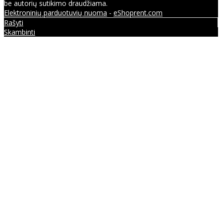
be autorių sutikimo draudžiama.
Elektroninių parduotuvių nuoma
-
eShoprent.com
Rašyti
Skambinti