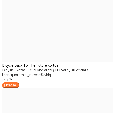
Bicycle Back To The Future kortos
Didysis Skotas! Keliaukite atgal į Hill Valley su oficialiai
licencijuotomis „Bicycle®&ldq..
78
€13