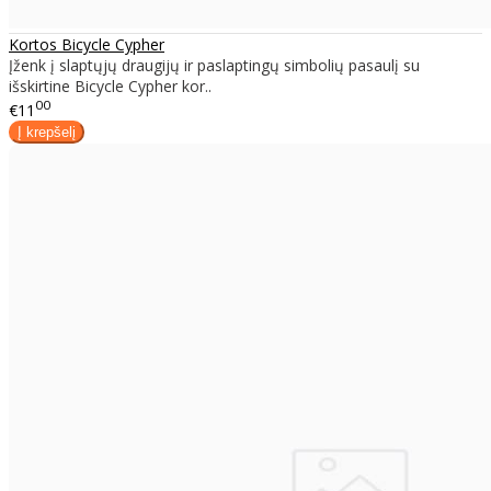
Kortos Bicycle Cypher
Įženk į slaptųjų draugijų ir paslaptingų simbolių pasaulį su
išskirtine Bicycle Cypher kor..
00
€11