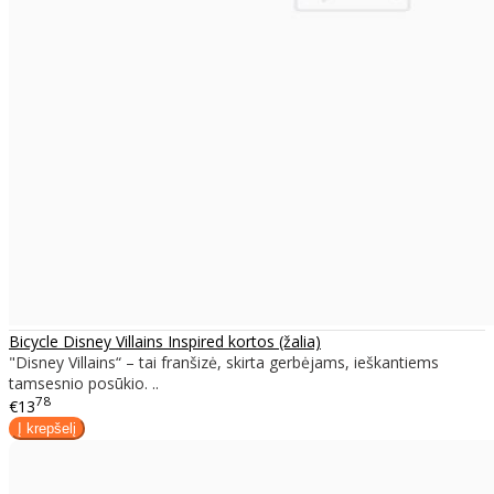
Bicycle Disney Villains Inspired kortos (žalia)
"Disney Villains“ – tai franšizė, skirta gerbėjams, ieškantiems
tamsesnio posūkio. ..
78
€13