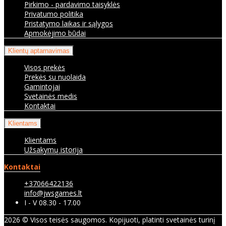
Pirkimo - pardavimo taisyklės
Privatumo politika
Pristatymo laikas ir sąlygos
Apmokėjimo būdai
Klientų aptarnavimas
Visos prekės
Prekės su nuolaida
Gamintojai
Svetainės medis
Kontaktai
Klientams
Klientams
Užsakymų istorija
Kontaktai
+37066422136
info@jwsgames.lt
I - V 08.30 - 17.00
2026 © Visos teisės saugomos. Kopijuoti, platinti svetainės turinį