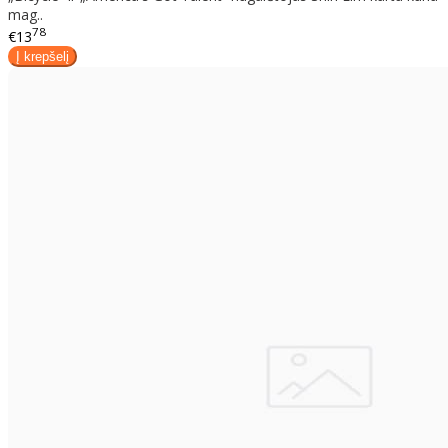
mag..
78
€13