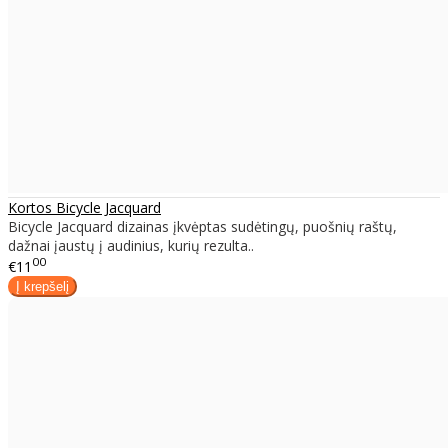
Kortos Bicycle Jacquard
Bicycle Jacquard dizainas įkvėptas sudėtingų, puošnių raštų,
dažnai įaustų į audinius, kurių rezulta..
00
€11