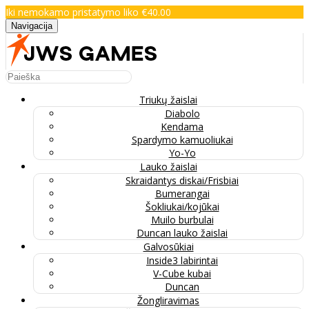
Iki nemokamo pristatymo liko €40.00
Navigacija
Triukų žaislai
Diabolo
Kendama
Spardymo kamuoliukai
Yo-Yo
Lauko žaislai
Skraidantys diskai/Frisbiai
Bumerangai
Šokliukai/kojūkai
Muilo burbulai
Duncan lauko žaislai
Galvosūkiai
Inside3 labirintai
V-Cube kubai
Duncan
Žongliravimas