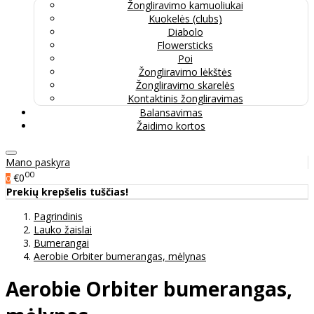
Žongliravimo kamuoliukai
Kuokelės (clubs)
Diabolo
Flowersticks
Poi
Žongliravimo lėkštės
Žongliravimo skarelės
Kontaktinis žongliravimas
Balansavimas
Žaidimo kortos
Mano paskyra
00
€0
0
Prekių krepšelis tuščias!
Pagrindinis
Lauko žaislai
Bumerangai
Aerobie Orbiter bumerangas, mėlynas
Aerobie Orbiter bumerangas,