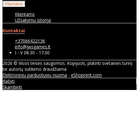
Klientams
Klientams
Užsakymų istorija
Kontaktai
+37066422136
info@jwsgames.lt
I - V 08.30 - 17.00
2026 © Visos teisės saugomos. Kopijuoti, platinti svetainės turinį
be autorių sutikimo draudžiama.
Elektroninių parduotuvių nuoma
-
eShoprent.com
Rašyti
Skambinti