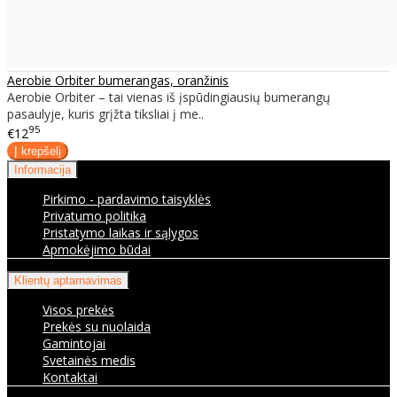
Aerobie Orbiter bumerangas, oranžinis
Aerobie Orbiter – tai vienas iš įspūdingiausių bumerangų
pasaulyje, kuris grįžta tiksliai į me..
95
€12
Informacija
Pirkimo - pardavimo taisyklės
Privatumo politika
Pristatymo laikas ir sąlygos
Apmokėjimo būdai
Klientų aptarnavimas
Visos prekės
Prekės su nuolaida
Gamintojai
Svetainės medis
Kontaktai