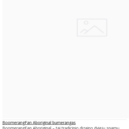
BoomerangFan Aboriginal bumerangas
​BoomerangFan Aboriginal – tai tradicinio dizaino dviejų sparnų