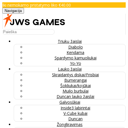
Iki nemokamo pristatymo liko €40.00
Navigacija
Triukų žaislai
Diabolo
Kendama
Spardymo kamuoliukai
Yo-Yo
Lauko žaislai
Skraidantys diskai/Frisbiai
Bumerangai
Šokliukai/kojūkai
Muilo burbulai
Duncan lauko žaislai
Galvosūkiai
Inside3 labirintai
V-Cube kubai
Duncan
Žongliravimas