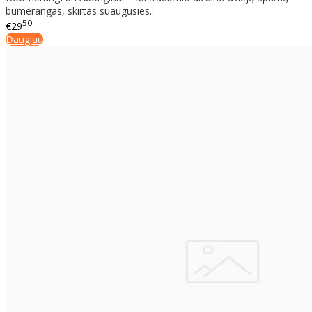
bumerangas, skirtas suaugusies..
50
€29
Daugiau