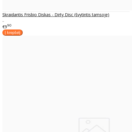
Skraidantis Frisbio Diskas - Dirty Disc (švytintis tamsoje)
..
90
€9