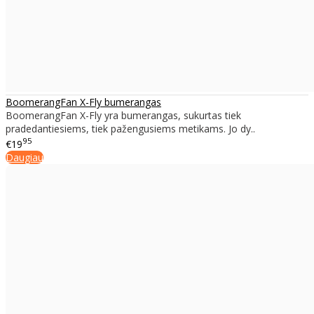
BoomerangFan X-Fly bumerangas
BoomerangFan X-Fly yra bumerangas, sukurtas tiek
pradedantiesiems, tiek pažengusiems metikams. Jo dy..
95
€19
Daugiau