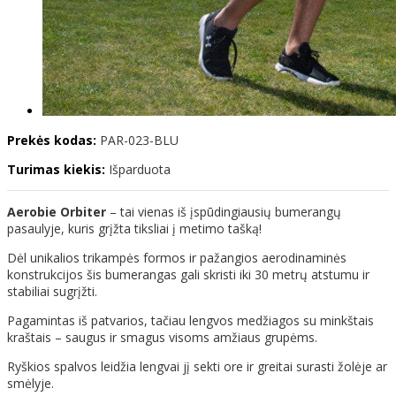
Prekės kodas:
PAR-023-BLU
Turimas kiekis:
Išparduota
Aerobie Orbiter
– tai vienas iš įspūdingiausių bumerangų
pasaulyje, kuris grįžta tiksliai į metimo tašką!
Dėl unikalios trikampės formos ir pažangios aerodinaminės
konstrukcijos šis bumerangas gali skristi iki 30 metrų atstumu ir
stabiliai sugrįžti.
Pagamintas iš patvarios, tačiau lengvos medžiagos su minkštais
kraštais – saugus ir smagus visoms amžiaus grupėms.
Ryškios spalvos leidžia lengvai jį sekti ore ir greitai surasti žolėje ar
smėlyje.