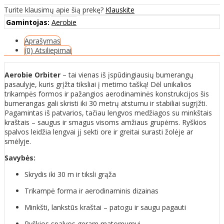
Turite klausimų apie šią prekę?
Klauskite
Gamintojas:
Aerobie
Aprašymas
(0) Atsiliepimai
Aerobie Orbiter
– tai vienas iš įspūdingiausių bumerangų
pasaulyje, kuris grįžta tiksliai į metimo tašką! Dėl unikalios
trikampės formos ir pažangios aerodinaminės konstrukcijos šis
bumerangas gali skristi iki 30 metrų atstumu ir stabiliai sugrįžti.
Pagamintas iš patvarios, tačiau lengvos medžiagos su minkštais
kraštais – saugus ir smagus visoms amžiaus grupėms. Ryškios
spalvos leidžia lengvai jį sekti ore ir greitai surasti žolėje ar
smėlyje.
Savybės:
Skrydis iki 30 m ir tiksli grąža
Trikampė forma ir aerodinaminis dizainas
Minkšti, lankstūs kraštai – patogu ir saugu pagauti
Ryškios spalvos geram matomumui